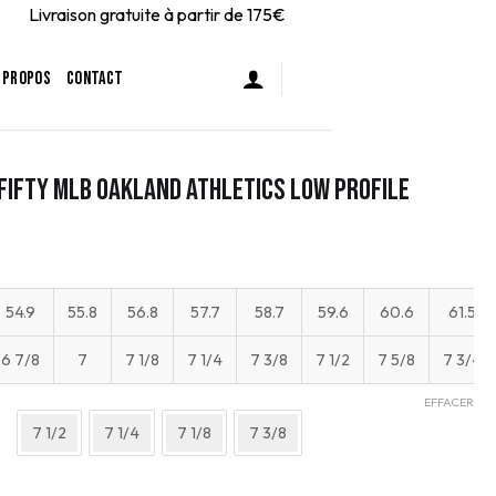
on gratuite à partir de 175€
 PROPOS
CONTACT
FIFTY MLB Oakland Athletics Low Profile
54.9
55.8
56.8
57.7
58.7
59.6
60.6
61.5
6 7/8
7
7 1/8
7 1/4
7 3/8
7 1/2
7 5/8
7 3/4
EFFACER
7 1/2
7 1/4
7 1/8
7 3/8
a 59FIFTY MLB Oakland Athletics Low Profile