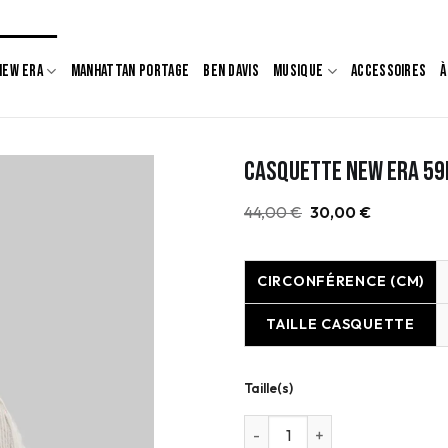
Livrais
NEW ERA
MANHATTAN PORTAGE
BEN DAVIS
MUSIQUE
ACCESSOIRES
À
Casquette New Era 59
Le
Le
44,00
€
30,00
€
prix
prix
initial
actuel
était :
est :
44,00 €.
30,00 €.
CIRCONFÉRENCE (CM)
TAILLE CASQUETTE
Taille(s)
quantité de Casquette New Er