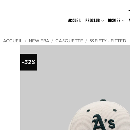
Passer
au
contenu
ACCUEIL
PROCLUB
DICKIES
ACCUEIL
/
NEW ERA
/
CASQUETTE
/
59FIFTY - FITTED
-32%