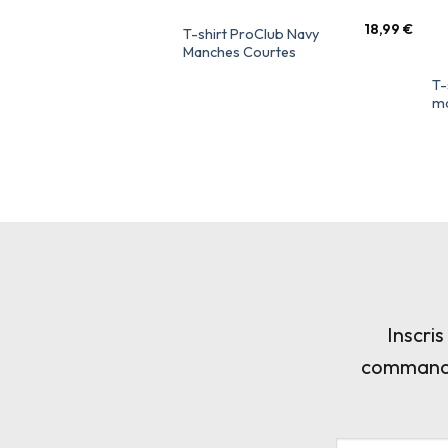
18,99
€
T-shirt ProClub Navy
Manches Courtes
T-
ma
Inscri
commande,