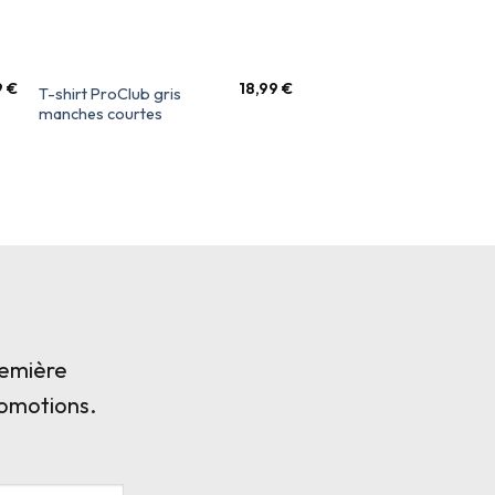
9
€
18,99
€
T-shirt ProClub gris
T-shirt ProClub Blanc
manches courtes
Manches Courtes
remière
romotions.