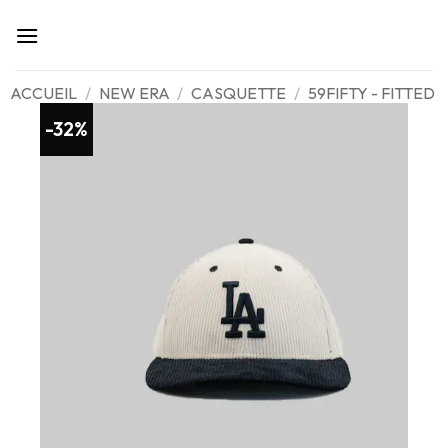
Passer
au
contenu
ACCUEIL
/
NEW ERA
/
CASQUETTE
/
59FIFTY - FITTED
-32%