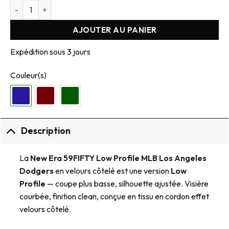
quantité de Casquette New Era 59FIFTY MLB Los Angeles Dodg
AJOUTER AU PANIER
Expédition sous 3 jours
Couleur(s)
Description
La
New Era 59FIFTY Low Profile MLB Los Angeles
Dodgers
en velours côtelé est une version
Low
Profile
— coupe plus basse, silhouette ajustée. Visière
courbée, finition clean, conçue en tissu en cordon effet
velours côtelé.