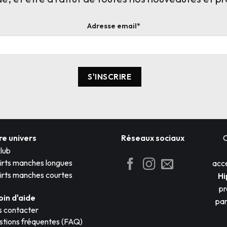
Adresse email*
re univers
Réseaux sociaux
lub
irts manches longues
acce
irts manches courtes
Hi
pr
oin d'aide
par
 contacter
tions fréquentes (FAQ)