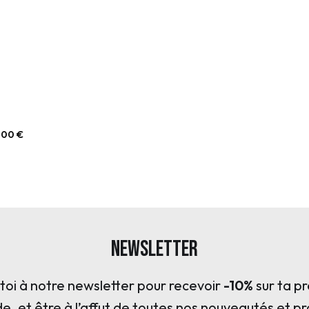
,00
€
Newsletter
s toi à notre newsletter pour recevoir
-10%
sur ta p
 et être à l’affut de toutes nos nouveautés et p