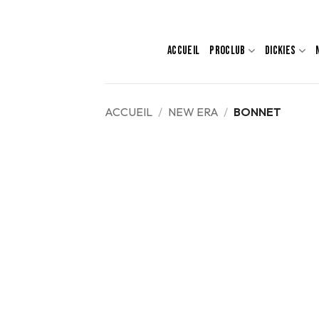
Passer
au
contenu
ACCUEIL
PROCLUB
DICKIES
ACCUEIL
/
NEW ERA
/
BONNET