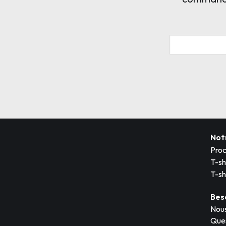
Not
Proc
T-sh
T-sh
Bes
Nous
Ques