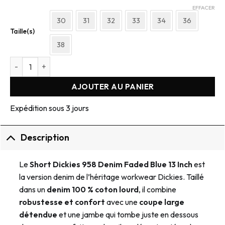
EFFACER
30
31
32
33
34
36
Taille(s)
38
quantité de Short Dickies 958 Denim Faded Blue 13 Inch
AJOUTER AU PANIER
Expédition sous 3 jours
Description
Le
Short Dickies 958 Denim Faded Blue 13 Inch
est
la version denim de l’héritage workwear Dickies. Taillé
dans un
denim 100 % coton lourd
, il combine
robustesse et confort
avec une
coupe large
détendue
et une jambe qui tombe juste en dessous