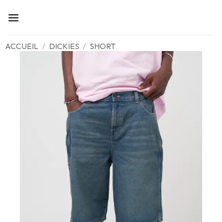
Passer
au
contenu
ACCUEIL
/
DICKIES
/
SHORT