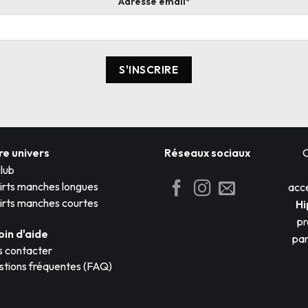
Adresse email*
re univers
Réseaux sociaux
lub
irts manches longues
acce
irts manches courtes
Hi
pr
oin d'aide
par
 contacter
tions fréquentes (FAQ)