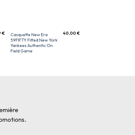
9
€
40,00
€
Casquette New Era
59FIFTY Fitted New York
Yankees Authentic On
Field Game
remière
romotions.