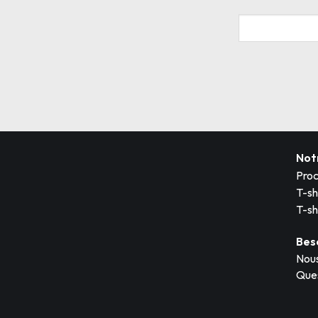
Not
Proc
T-sh
T-sh
Bes
Nous
Ques