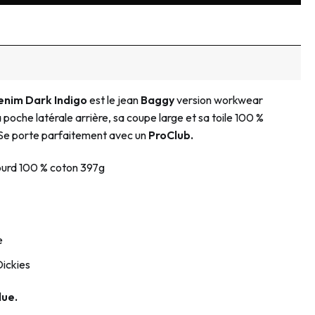
enim Dark Indigo
est le jean
Baggy
version workwear
 poche latérale arrière, sa coupe large et sa toile 100 %
 Se porte parfaitement avec un
ProClub.
ourd 100 % coton 397g
e
ickies
lue.