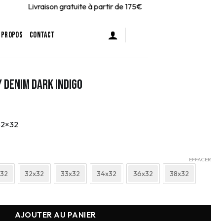
Livraison gratuite à partir de 175€
 PROPOS
CONTACT
y Denim Dark Indigo
 32×32
EFFACER
x32
32x32
33x32
34x32
36x32
38x32
 Baggy Denim Dark Indigo
AJOUTER AU PANIER