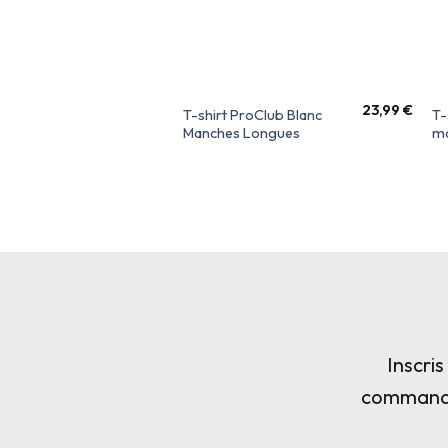
23,99
€
T-shirt ProClub Blanc
T-
Manches Longues
ma
Inscri
commande,