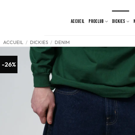
Passer
au
contenu
ACCUEIL
PROCLUB
DICKIES
ACCUEIL
/
DICKIES
/
DENIM
-26%