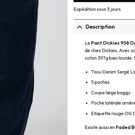
Expédition sous 3 jours
Description
Le
Pant Dickies 958 D
de chez Dickies
.
Avec sa
coton 397g bien lourde.
Tissu Denim Sergé L
5 poches
Coupe large baggy
Poche latérale arrièr
Etiquette rouge OG D
Existe aussi en
Faded B