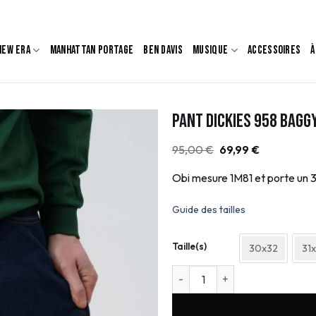
NEW ERA
MANHATTAN PORTAGE
BEN DAVIS
MUSIQUE
ACCESSOIRES
À
Pant Dickies 958 Bagg
Le
Le
95,00
€
69,99
€
prix
prix
initial
actuel
Obi mesure 1M81 et porte un
était :
est :
95,00 €.
69,99 €.
Guide des tailles
Taille(s)
30x32
31
quantité de Pant Dickies 958