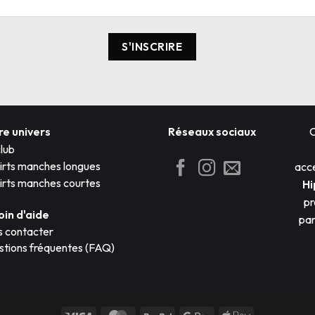
re univers
Réseaux sociaux
lub
irts manches longues
acce
irts manches courtes
Hi
pr
oin d'aide
par
 contacter
tions fréquentes (FAQ)