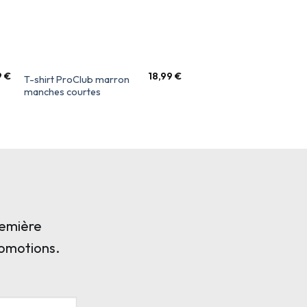
9
€
18,99
€
T-shirt ProClub marron
T-shirt ProClub navy
manches courtes
manches longues
remière
romotions.