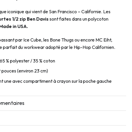
ue iconique qui vient de San Francisco – Californie. Les
rtes 1/2 zip
Ben Davis
sont faites dans un polycoton
Made
in USA.
assant par Ice Cube, les Bone Thugs ou encore MC Eiht,
le parfait du workwear adopté par le Hip-Hop Californien.
 65 % polyester / 35 % coton
9 pouces (environ 23 cm)
ont une avec compartiment à crayon sur la poche gauche
émentaires