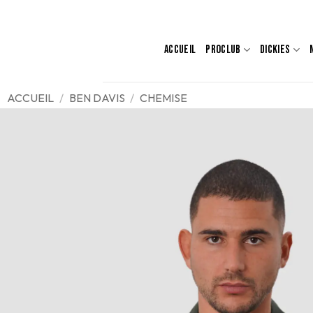
Passer
au
contenu
ACCUEIL
PROCLUB
DICKIES
ACCUEIL
/
BEN DAVIS
/
CHEMISE