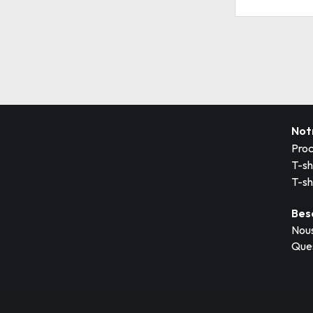
Not
Proc
T-sh
T-sh
Bes
Nous
Ques