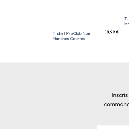
T-
Ma
18,99
€
T-shirt ProClub Noir
Manches Courtes
Inscri
commande,