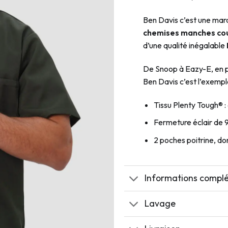
Ben Davis c’est une marq
chemises manches cou
d’une qualité inégalable
De Snoop à Eazy-E, en p
Ben Davis c’est l’exemp
Tissu Plenty Tough® :
Fermeture éclair de 
2 poches poitrine, d
Informations compl
Lavage